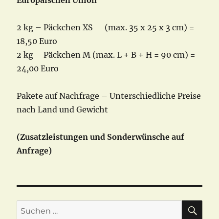
Europäischen Union
2 kg – Päckchen XS (max. 35 x 25 x 3 cm) =
18,50 Euro
2 kg – Päckchen M (max. L + B + H = 90 cm) =
24,00 Euro
Pakete auf Nachfrage – Unterschiedliche Preise
nach Land und Gewicht
(Zusatzleistungen und Sonderwünsche auf
Anfrage)
SU
Suchen