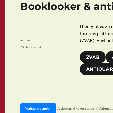
Booklooker & ant
Hier geht es zu 
Internetplattfo
Autor
admin
(ZVAB), Abebook
Veröffentlicht
29. Juni 2019
am
ZVAB
ANTIQUAR
Antiquariat-Laessig.de
Datensc
Vertrag widerrufen